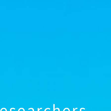
e
s
e
a
r
c
h
e
r
s