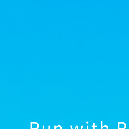
R
u
n
w
i
t
h
R