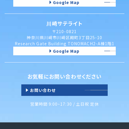
Google Map
・情報が漏洩しないよう対策を講じ、従業員だけでなく委
託業者も監督します。
川崎サテライト
・国内外を問わず、法令により認められる場合を除き、ご本
人の同意を得ずに第三者に情報を提供しません。
〒210-0821
神奈川県川崎市川崎区殿町3丁目25-10
・ご本人からの求めに応じ、当該ご本人の個人情報を開示
Research Gate Building TONOMACH2-A棟1階1
します。
Google Map
・公開された個人情報が事実と異なる場合、訂正や削除に
応じます。
・個人情報の取り扱いに関する苦情に対し、適切・迅速に
お気軽にお問い合わせください
対処します。
・本個人情報保護方針は、当サイト内で適用されるもので
お問い合わせ
す。
営業時間 9:00~17:30 / 土日祝 定休
＜個人情報に関するお問い合わせ窓口＞
担当部署：経営管理グループ、TEL：
045-580-3181