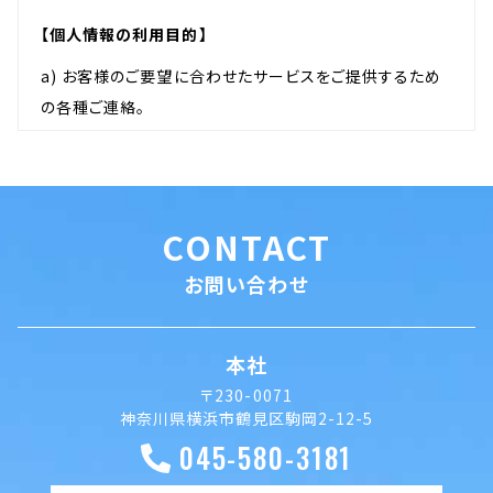
【個人情報の利用目的】
a) お客様のご要望に合わせたサービスをご提供するため
の各種ご連絡。
b) お問い合わせいただいたご質問への回答のご連絡。
c) 広告効果の測定・改善。
d) サイト閲覧情報などの分析、及びその分析結果に基づ
いたお客様の興味・関心にあわせた広告の配信（行動ター
CONTACT
ゲティング広告の配信）。
お問い合わせ
・公正かつ適正な手段で、上記目的に必要となる個人情報
本社
を収集します。
・要配慮個人情報を取得する際は、ご本人の同意を得るも
〒230-0071
神奈川県横浜市鶴見区駒岡2-12-5
のとします。
045-580-3181
・取得した個人情報は、ご本人の同意なしに上記利用目的
以外では利用しません。