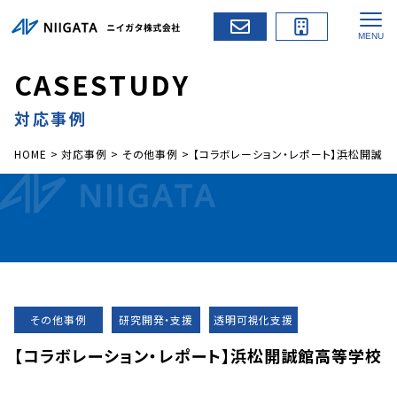
C
A
S
E
S
T
U
D
Y
対応事例
HOME
>
対応事例
>
その他事例
>
【コラボレーション・レポート】浜松開誠
その他事例
研究開発・支援
透明可視化支援
【コラボレーション・レポート】浜松開誠館高等学校