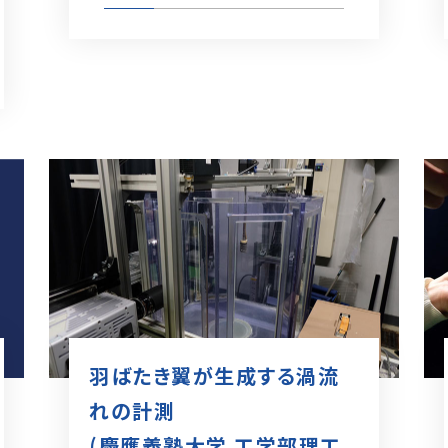
羽ばたき翼が生成する渦流
れの計測
(慶應義塾大学 工学部理工