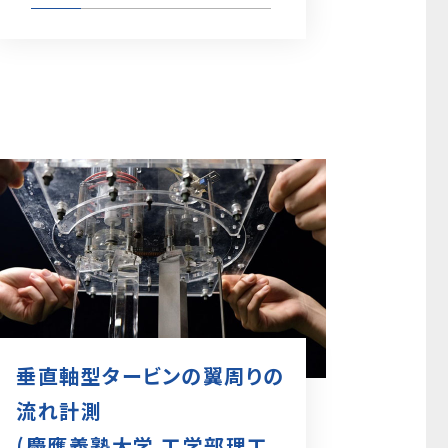
垂直軸型タービンの翼周りの
流れ計測
(慶應義塾大学 工学部理工