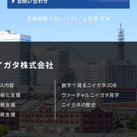
お問い合わせ
営業時間 9:00~17:30 / 土日祝 定休
ス内容
数字で見るニイガタJOB
視化支援
ヴァーチャルニイガタ見学
発支援
ニイガタの歴史
発支援