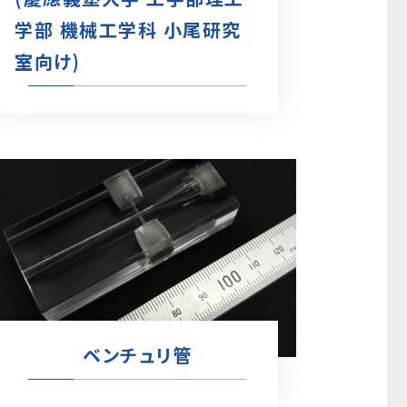
学部 機械工学科 小尾研究
室向け)
ベンチュリ管