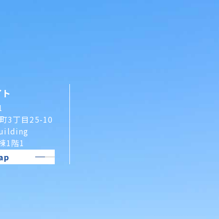
イト
1
3丁目25-10
uilding
A棟1階1
ap