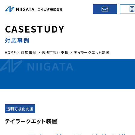
C
A
S
E
S
T
U
D
Y
対応事例
HOME
>
対応事例
>
透明可視化支援
>
テイラークエット装置
透明可視化支援
テイラークエット装置