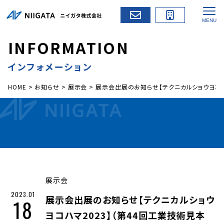
I
N
F
O
R
M
A
T
I
O
N
インフォメーション
HOME
>
お知らせ
>
展示会
>
展示会出展のお知らせ【テクニカルショウヨコハ
展示会
2023.01
展示会出展のお知らせ【テクニカルショウ
18
ヨコハマ2023】（第44回工業技術見本