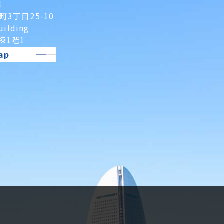
1
3丁目25-10
uilding
A棟1階1
ap