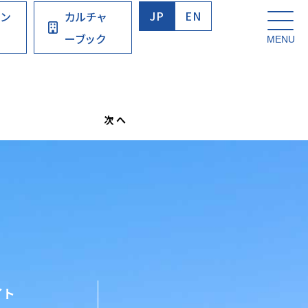
JP
EN
ウン
カルチャ
ーブック
次へ
イト