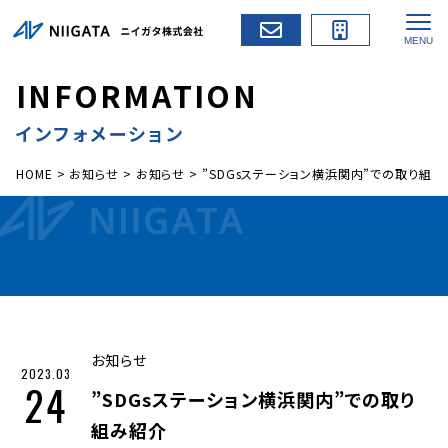
I
N
F
O
R
M
A
T
I
O
N
インフォメーション
HOME
>
お知らせ
>
お知らせ
>
”SDGsステーション横浜関内”での取り組
お知らせ
2023.03
24
”SDGsステーション横浜関内”での取り
組み紹介