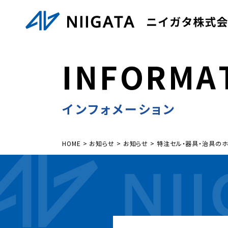
I
N
F
O
R
M
A
インフォメーション
HOME
>
お知らせ
>
お知らせ
>
特注セル・器具・治具のホー