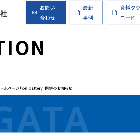
お問い
最新
資料ダ
合わせ
事例
ロード
T
I
O
N
ムページ「cellbattery」閉鎖のお知らせ