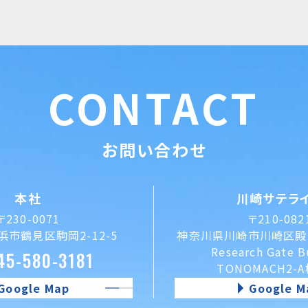
CONTACT
お問い合わせ
本社
川崎サテラ
〒230-0071
〒210-082
市鶴見区駒岡2-12-5
神奈川県川崎市川崎区殿町
Research Gate B
45-580-3181
TONOMACH2-
Google Map
Google M