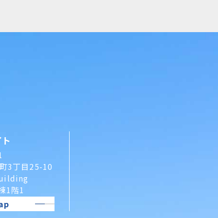
イト
1
3丁目25-10
uilding
A棟1階1
ap