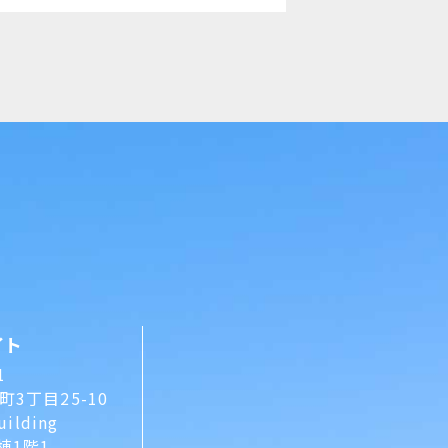
イト
1
3丁目25-10
uilding
A棟1階1