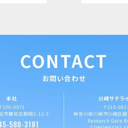
CONTACT
お問い合わせ
本社
川崎サテラ
〒230-0071
〒210-082
市鶴見区駒岡2-12-5
神奈川県川崎市川崎区殿町
Research Gate B
45-580-3181
TONOMACH2-