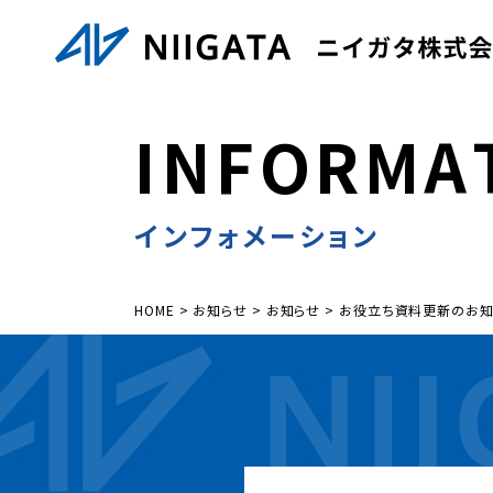
I
N
F
O
R
M
A
インフォメーション
HOME
>
お知らせ
>
お知らせ
>
お役立ち資料更新のお知