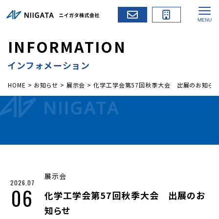
I
N
F
O
R
M
A
T
I
O
N
インフォメーション
HOME
>
お知らせ
>
展示会
>
化学工学会第57回秋季大会 出展のお知ら
展示会
2026.07
06
化学工学会第57回秋季大会 出展のお
知らせ