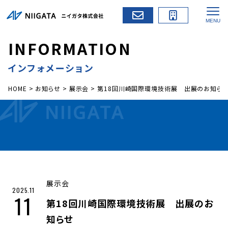
I
N
F
O
R
M
A
T
I
O
N
インフォメーション
HOME
>
お知らせ
>
展示会
>
第18回川崎国際環境技術展 出展のお知ら
展示会
2025.11
11
第18回川崎国際環境技術展 出展のお
知らせ