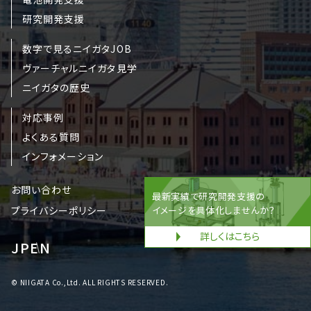
研究開発支援
数字で見るニイガタJOB
ヴァーチャルニイガタ見学
ニイガタの歴史
対応事例
よくある質問
インフォメーション
お問い合わせ
最新実績で研究開発支援の
プライバシーポリシー
イメージを具体化しませんか？
詳しくはこちら
JP
EN
© NIIGATA Co.,Ltd. ALL RIGHTS RESERVED.